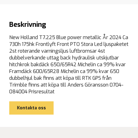
Beskrivning
New Holland T7.225 Blue power metallic År 2024 Ca
730h 175hk Frontlyft Front PTO Stora Led ljuspaketet
2st roterande varningsljus luftbromsar 4st
dubbelverkande uttag back hydraulisk utskjutbar
hitchkrok bakdäck 650/65R42 Michelin ca 99% kvar
Framdäck 600/65R28 Michelin ca 99% kvar 650
dubbelhjul bak finns att köpa till RTK GPS från
Trimble finns att köpa till Anders Göransson 0704-
084004 Prisresultat
Kontakta oss